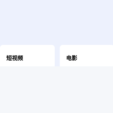
短视频
电影
短视频、合集、动态等基
网络故事片及院线电影
础内容形式